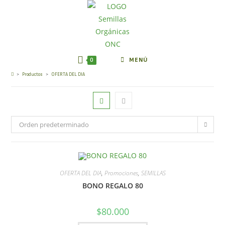
0
MENÚ
OFERTA DEL DIA
>
Productos
>
OFERTA DEL DIA
Orden predeterminado
OFERTA DEL DIA
,
Promociones
,
SEMILLAS
BONO REGALO 80
$
80.000