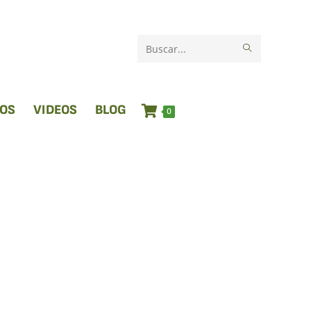
Buscar
en
esta
IOS
VIDEOS
BLOG
0
web