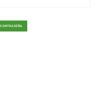
 CONTRASEÑA
¿MÁS PREGUNTAS?
(+57) 314 744 44 23
¿MÁS INFO?
organicosonc@yahoo.com