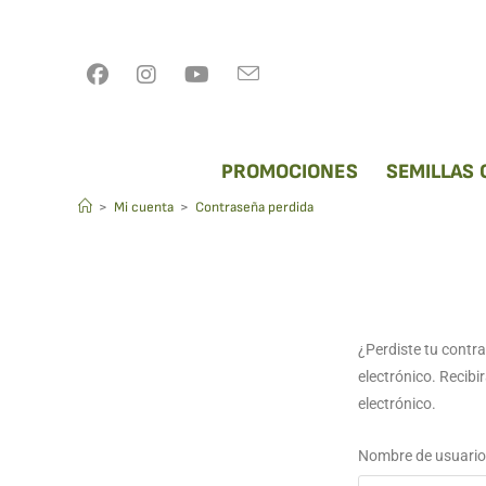
PROMOCIONES
SEMILLAS
Contraseña perdida
>
Mi cuenta
>
Contraseña perdida
¿Perdiste tu contr
electrónico. Recib
electrónico.
Nombre de usuario 