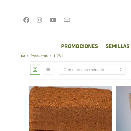
PROMOCIONES
SEMILLAS
1.25 L
>
Productos
>
1.25 L
Orden predeterminado