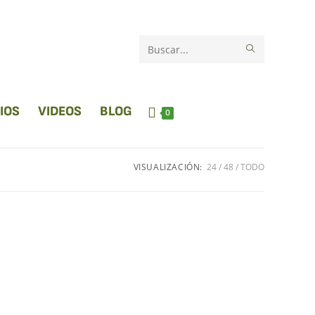
Buscar
en
esta
IOS
VIDEOS
BLOG
0
web
VISUALIZACIÓN:
24
48
TODO