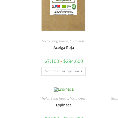
Hojas Baby
,
Huerta
,
Microverdes
Acelga Roja
$
7.100
-
$
284.600
Seleccionar opciones
Hojas Baby
,
Huerta
,
Microverdes
Germ
Espinaca