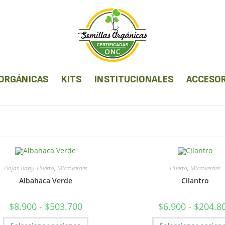
 ORGÁNICAS
KITS
INSTITUCIONALES
ACCESOR
Hojas Baby
,
Huerta
,
Microverdes
Huerta
,
Microverdes
Albahaca Verde
Cilantro
$
8.900
-
$
503.700
$
6.900
-
$
204.8