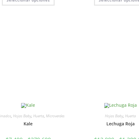
Seleccionar opciones
Seleccionar opcion
inados
,
Hojas Baby
,
Huerta
,
Microverdes
Hojas Baby
,
Huerta
Kale
Lechuga Roja