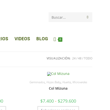
Buscar
en
esta
IOS
VIDEOS
BLOG
0
web
VISUALIZACIÓN:
24
48
TODO
Germinados
,
Hojas Baby
,
Huerta
,
Microverdes
Col Mizuna
00
$
7.400
-
$
279.600