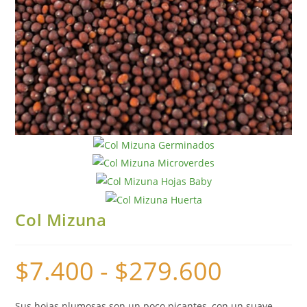
Col Mizuna
$
7.400
-
$
279.600
Sus hojas plumosas son un poco picantes, con un suave