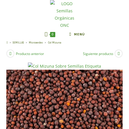
0
MENÚ
Col Mizuna
>
SEMILLAS
>
Microverdes
>
Col Mizuna
Producto anterior
Siguiente producto