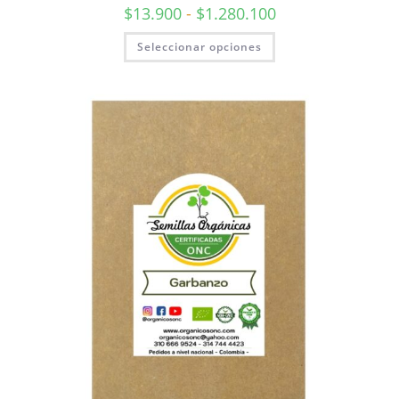
$
13.900
-
$
1.280.100
Seleccionar opciones