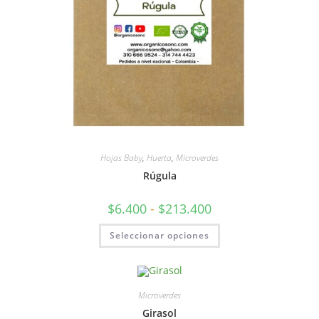
Hojas Baby
,
Huerta
,
Microverdes
Rúgula
$
6.400
-
$
213.400
Seleccionar opciones
Microverdes
Girasol