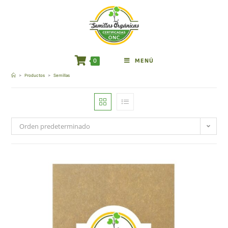
0
MENÚ
Semillas
>
Productos
>
Semillas
Orden predeterminado