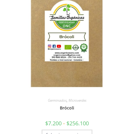
Germinados
,
Microverdes
Brócoli
$
7.200
-
$
256.100