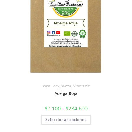
Hojas Baby
,
Huerta
,
Microverdes
Acelga Roja
$
7.100
-
$
284.600
Seleccionar opciones