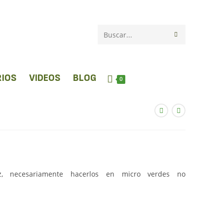
Buscar
en
esta
IOS
VIDEOS
BLOG
0
web
, necesariamente hacerlos en micro verdes no