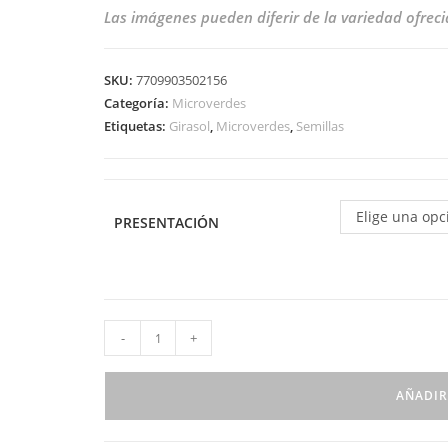
Las imágenes pueden diferir de la variedad ofrec
SKU:
7709903502156
Categoría:
Microverdes
Etiquetas:
Girasol
,
Microverdes
,
Semillas
Elige una opc
PRESENTACIÓN
-
+
AÑADIR