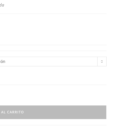
ida
ión
 AL CARRITO